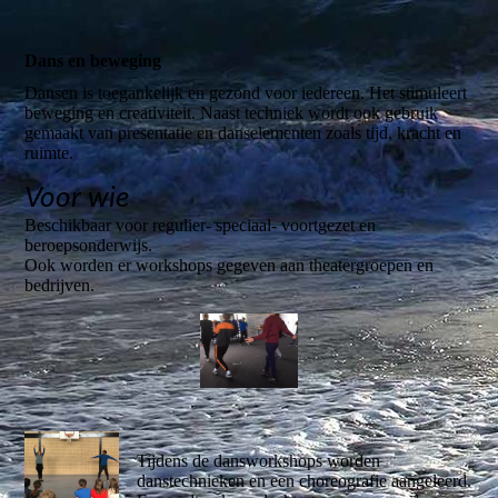
Dans en beweging
Dansen is toegankelijk en gezond voor iedereen. Het stimuleert
beweging en creativiteit. Naast techniek wordt ook gebruik
gemaakt van presentatie en danselementen zoals tijd, kracht en
ruimte.
Voor wie
Beschikbaar voor regulier- speciaal- voortgezet en
beroepsonderwijs.
Ook worden er workshops gegeven aan theatergroepen en
bedrijven.
Tijdens de dansworkshops worden
danstechnieken en een choreografie aangeleerd.