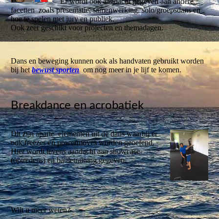
Er wordt ook aandacht gegeven aan andere
facetten zoals presentatie, samenwerking, solo/groepsdans en
hoe te spelen met jury en publiek.
Ook zeer geschikt voor projecten en themadagen.
Dans en beweging kunnen ook als handvaten gebruikt worden
bij het
bewust sporten
om nog meer in je lijf te komen.
Breakdance en acrobatiek
Dit zijn aparte elementen uit de dans waarbij er
ook freezes en powermoves worden geoefend.
Hier wordt tevens aandacht aan showcase-
(optredens) en battletraining gegeven.
Wilt u meer weten?