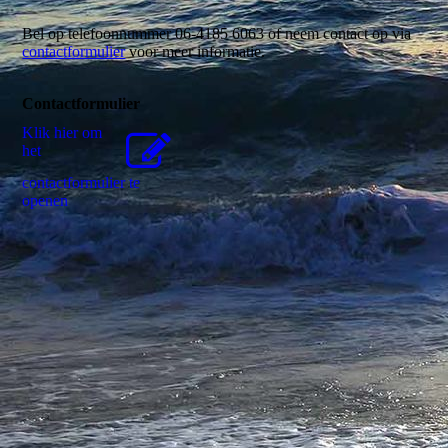
Bel op telefoonnummer 06-4185 6063 of neem contact op via
contactformulier
voor meer informatie.
Contactformulier
Klik hier om
het
contactformulier te
openen